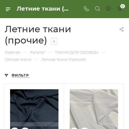
0
Летние ткани (прочие)
Летние ткани
(прочие)
4
—
—
—
Главная
Каталог
ТКАНИ ДЛЯ ОДЕЖДЫ
—
Летние ткани
Летние ткани (прочие)
ФИЛЬТР