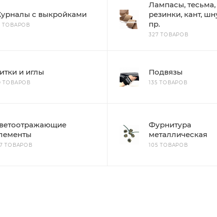
Лампасы, тесьма,
урналы с выкройками
резинки, кант, шн
пр.
8 ТОВАРОВ
327 ТОВАРОВ
итки и иглы
Подвязы
9 ТОВАРОВ
135 ТОВАРОВ
ветоотражающие
Фурнитура
лементы
металлическая
67 ТОВАРОВ
105 ТОВАРОВ