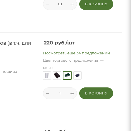
В КОРЗИНУ
 (в т.ч. для
220
руб.
/шт
Посмотреть ещё 34 предложений
Цвет торгового предложения
—
№120
ля пошива
В КОРЗИНУ