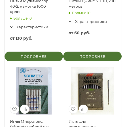
Нитки Мультиколор,
Нитки Джинс, 70ЛЛ, 200
40/2, намотка 1000
метров
ярдов
Больше 10
Больше 10
Характеристики
Характеристики
от
60 руб.
от
130 руб.
ПОДРОБНЕЕ
ПОДРОБНЕЕ
Иглы Микротекс,
Иглы для
Schmetz набор 5 игл
промышленных