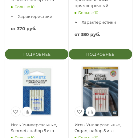
прямострочный
Больше 10
швейных машин
Больше 10
Характеристики
Универсальные, Organ,
Характеристики
набор 10 игл
от
370 руб.
от
380 руб.
ПОДРОБНЕЕ
ПОДРОБНЕЕ
Иглы Универсальные,
Иглы Универсальные,
Schmetz набор 5 игл
Organ, набор 5 игл
Больше 10
Больше 10