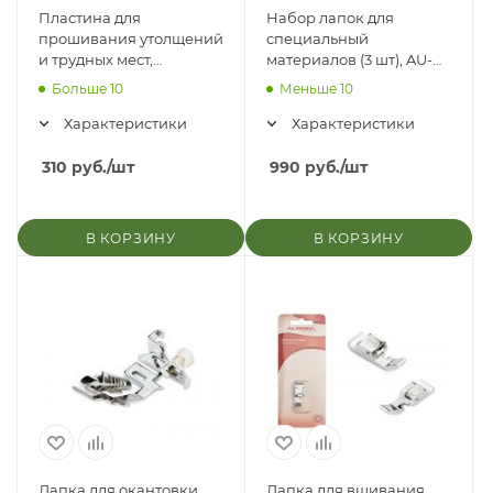
Пластина для
Набор лапок для
прошивания утолщений
специальный
и трудных мест,
материалов (3 шт), AU-
комплект 2шт
1022
Больше 10
Меньше 10
Характеристики
Характеристики
310
руб.
/шт
990
руб.
/шт
В КОРЗИНУ
В КОРЗИНУ
Лапка для окантовки
Лапка для вшивания