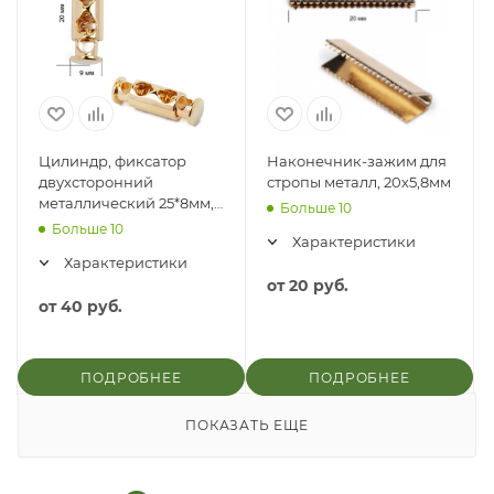
Цилиндр, фиксатор
Наконечник-зажим для
двухсторонний
стропы металл, 20х5,8мм
металлический 25*8мм,
Больше 10
отверстие 4мм 5339
Больше 10
Характеристики
Характеристики
от
20 руб.
от
40 руб.
ПОДРОБНЕЕ
ПОДРОБНЕЕ
ПОКАЗАТЬ ЕЩЕ