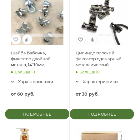
Шайба Бабочка,
Цилиндр плоский,
фиксатор двойной,
фиксатор одинарный
металл, 14*10мм,
металлический
отверстие 3,5мм
Больше 10
Больше 10
Характеристики
Характеристики
от
60 руб.
от
30 руб.
ПОДРОБНЕЕ
ПОДРОБНЕЕ