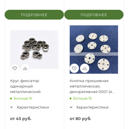
ПОДРОБНЕЕ
ПОДРОБНЕЕ
Круг, фиксатор
Кнопка пришивная
одинарный
металлическая,
металлический
декоративная 0001 (4
прямоугольных
Больше 10
Больше 10
отверстия), 21мм
Характеристики
Характеристики
от
45 руб.
от
80 руб.