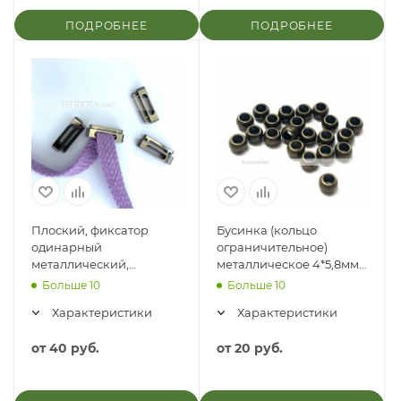
ПОДРОБНЕЕ
ПОДРОБНЕЕ
Плоский, фиксатор
Бусинка (кольцо
одинарный
ограничительное)
металлический,
металлическое 4*5,8мм,
отверстие 14мм
отверстие 3,3мм
Больше 10
Больше 10
Характеристики
Характеристики
от
40 руб.
от
20 руб.