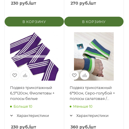
230
руб.
/шт
270
руб.
/шт
В КОРЗИНУ
В КОРЗИНУ
Подвяз трикотажный
Подвяз трикотажный
6,5*120см, Фиолетовы +
6*90см, Серо-голубой +
полосы белые
полосы салатовая /
молочная (плотный
Больше 10
Меньше 10
акрил)
Характеристики
Характеристики
230
руб.
/шт
360
руб.
/шт