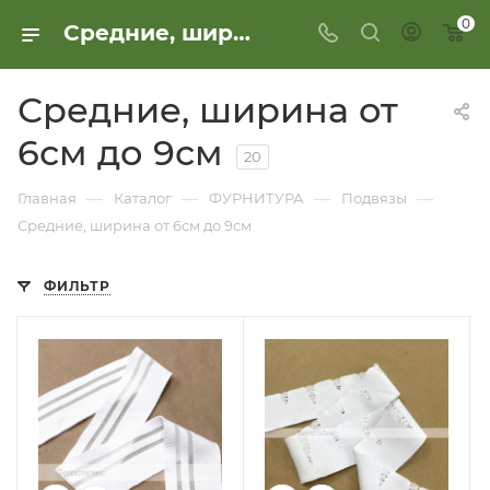
0
Средние, ширина от 6см до 9см
Средние, ширина от
6см до 9см
20
—
—
—
—
Главная
Каталог
ФУРНИТУРА
Подвязы
Средние, ширина от 6см до 9см
ФИЛЬТР