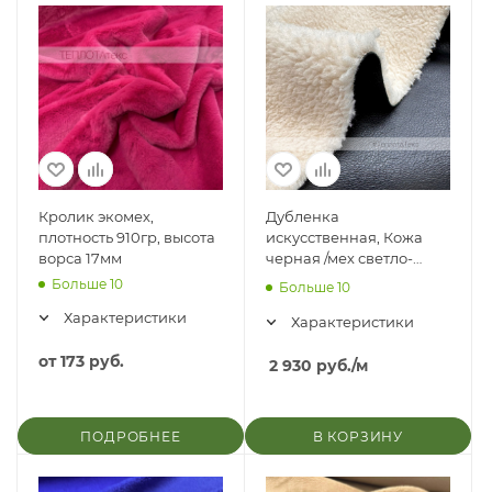
Кролик экомех,
Дубленка
плотность 910гр, высота
искусственная, Кожа
ворса 17мм
черная /мех светло-
бежевый (шерпа)
Больше 10
Больше 10
Характеристики
Характеристики
от
173 руб.
2 930
руб.
/м
ПОДРОБНЕЕ
В КОРЗИНУ