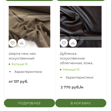
Шерпа new, мех
Дубленка
искусственный
искусственная
облегченная, Кожа
Больше 10
Горький шоколад/мех
Меньше 10
Характеристики
барашек коричневый
Характеристики
от
137 руб.
2 770
руб.
/м
ПОДРОБНЕЕ
В КОРЗИНУ