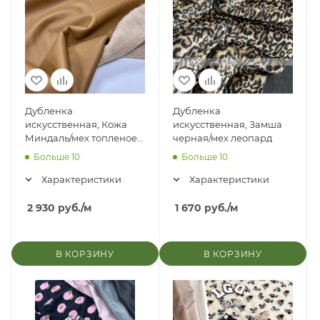
Дубленка
Дубленка
искусственная, Кожа
искусственная, Замша
Миндаль/мех топленое
черная/мех леопард
молоко (шерпа)
Больше 10
Больше 10
Характеристики
Характеристики
2 930
руб.
/м
1 670
руб.
/м
В КОРЗИНУ
В КОРЗИНУ