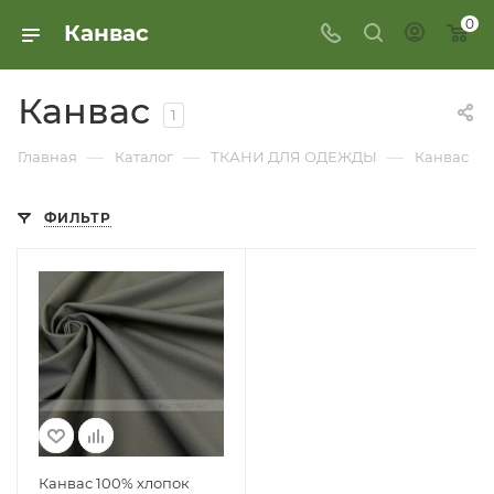
0
Канвас
Канвас
1
—
—
—
Главная
Каталог
ТКАНИ ДЛЯ ОДЕЖДЫ
Канвас
ФИЛЬТР
Канвас 100% хлопок