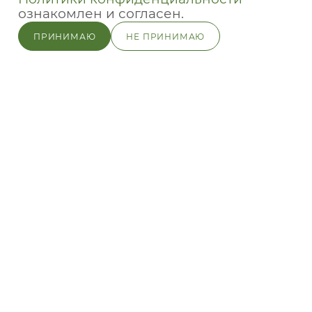
ознакомлен и согласен.
2026 © ТЕПЛОТАтекс - функциональные ткани для любой
ПРИНИМАЮ
НЕ ПРИНИМАЮ
погоды
Пользовательское соглашение
Положение о защите персональных данных клиента
Политика обработки персональных данных
Публичный договор-оферта
Whatsapp
Whatsapp
Telegram