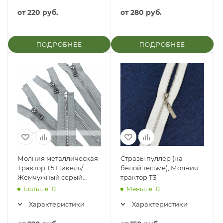
от
220 руб.
от
280 руб.
ПОДРОБНЕЕ
ПОДРОБНЕЕ
Молния металлическая
Стразы пуллер (на
Трактор Т5 Никель/
белой тесьме), Молния
Жемчужный серый
трактор Т3
тесьма (523)
Больше 10
Меньше 10
Характеристики
Характеристики