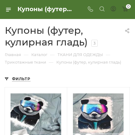
0
Купоны (футер, кулирная гладь)
Купоны (футер,
кулирная гладь)
3
—
—
—
Главная
Каталог
ТКАНИ ДЛЯ ОДЕЖДЫ
—
Трикотажные ткани
Купоны (футер, кулирная гладь)
ФИЛЬТР