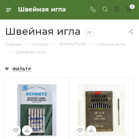
0
Швейная игла
Швейная игла
28
—
—
—
Главная
Каталог
ФУРНИТУРА
Нитки и иглы
—
Швейная игла
ФИЛЬТР