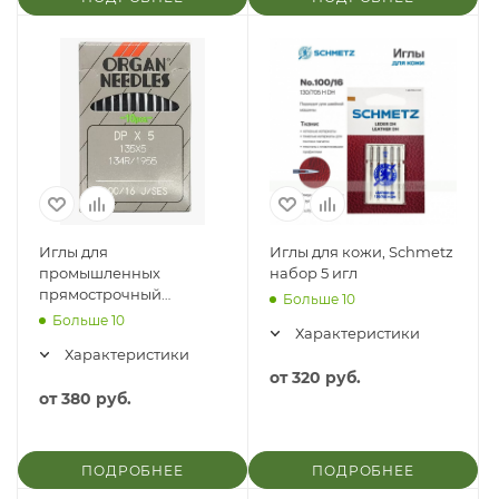
Иглы для
Иглы для кожи, Schmetz
промышленных
набор 5 игл
прямострочный
Больше 10
швейных машин, Для
Больше 10
Характеристики
трикотажа (SES), Organ,
Характеристики
набор 10 игл
от
320 руб.
от
380 руб.
ПОДРОБНЕЕ
ПОДРОБНЕЕ