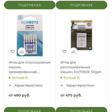
ПОДРОБНЕЕ
ПОДРОБНЕЕ
Иглы для плоскошовных
Иглы для
машин,
распошивальных
хромированные,
машин, EIx705CR, Organ
Schmetz набор 5 игл
Больше 10
Больше 10
Характеристики
Характеристики
от
480 руб.
от
470 руб.
ПОДРОБНЕЕ
ПОДРОБНЕЕ