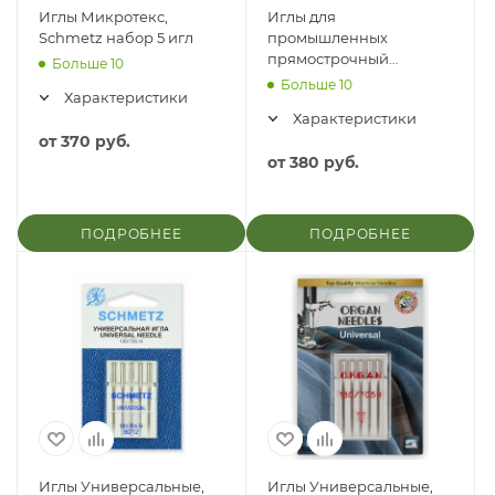
Иглы Микротекс,
Иглы для
Schmetz набор 5 игл
промышленных
прямострочный
Больше 10
швейных машин
Больше 10
Характеристики
Универсальные, Organ,
Характеристики
набор 10 игл
от
370 руб.
от
380 руб.
ПОДРОБНЕЕ
ПОДРОБНЕЕ
Иглы Универсальные,
Иглы Универсальные,