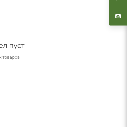
ел пуст
х товаров