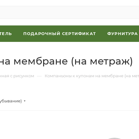
ТЕЛЬ
ПОДАРОЧНЫЙ СЕРТИФИКАТ
ФУРНИТУРА
на мембране (на метраж)
—
ная с рисунком
Компаньоны к купонам на мембране (на ме
(убывание)