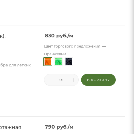
),
830
руб.
/м
Цвет торгового предложения
—
Оранжевый
бра для легких
В КОРЗИНУ
котажная
790
руб.
/м