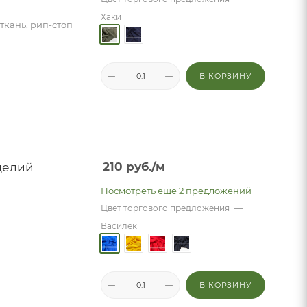
Хаки
ткань, рип-стоп
В КОРЗИНУ
делий
210
руб.
/м
Посмотреть ещё 2 предложений
Цвет торгового предложения
—
Василек
В КОРЗИНУ