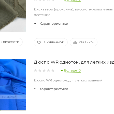
Дискавери (проксима), высокотехнологичная 
плетение
Характеристики
Й ПРОСМОТР
В ИЗБРАННОЕ
СРАВНИТЬ
Дюспо WR однотон, для легких из
Больше 10
Дюспо WR однотон, для легких изделий
Характеристики